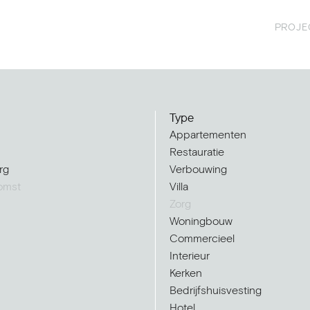
PROJE
Type
Appartementen
Restauratie
rg
Verbouwing
omst
Villa
Zorg
Woningbouw
Commercieel
Interieur
Kerken
Bedrijfshuisvesting
Hotel