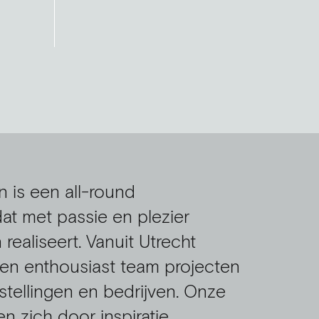
n is een all-round
at met passie en plezier
ealiseert. Vanuit Utrecht
en enthousiast team projecten
nstellingen en bedrijven. Onze
 zich door inspiratie,