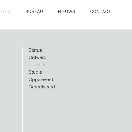
CTEN
BUREAU
NIEUWS
CONTACT
Status
Ontwerp
Uitvoering
Studie
Opgeleverd
Gerealiseerd