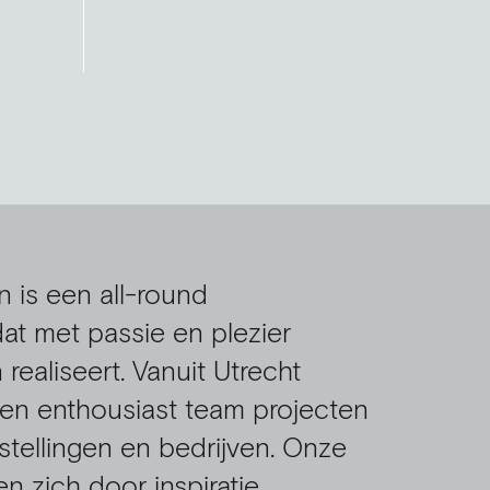
n is een all-round
at met passie en plezier
ealiseert. Vanuit Utrecht
en enthousiast team projecten
nstellingen en bedrijven. Onze
 zich door inspiratie,