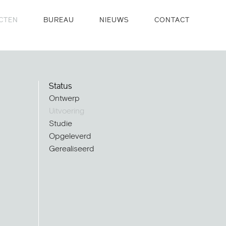
CTEN
BUREAU
NIEUWS
CONTACT
Status
Ontwerp
Uitvoering
Studie
Opgeleverd
Gerealiseerd