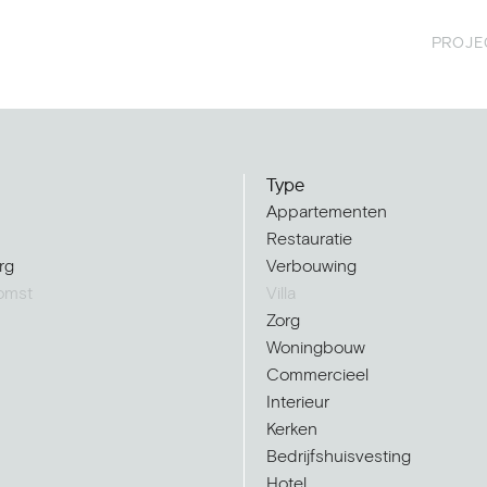
PROJE
Type
Appartementen
Restauratie
rg
Verbouwing
omst
Villa
Zorg
Woningbouw
Commercieel
Interieur
Kerken
Bedrijfshuisvesting
Hotel