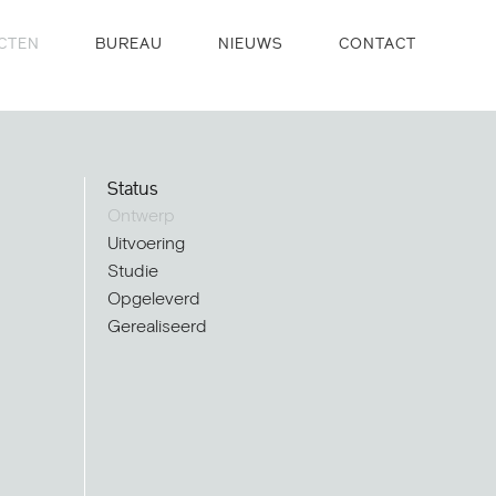
CTEN
BUREAU
NIEUWS
CONTACT
Status
Ontwerp
Uitvoering
Studie
Opgeleverd
Gerealiseerd