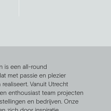
n is een all-round
at met passie en plezier
ealiseert. Vanuit Utrecht
en enthousiast team projecten
nstellingen en bedrijven. Onze
 zich door inspiratie,