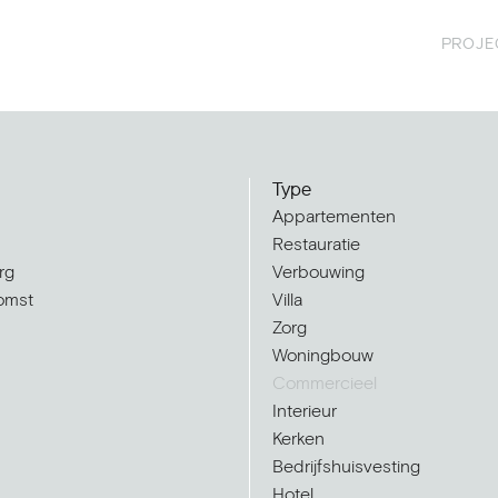
PROJE
Type
Appartementen
Restauratie
rg
Verbouwing
omst
Villa
Zorg
Woningbouw
Commercieel
Interieur
Kerken
Bedrijfshuisvesting
Hotel